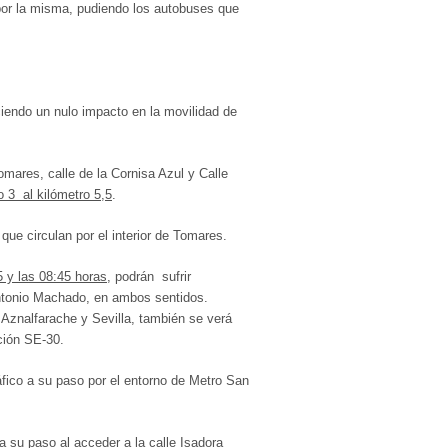
por la misma, pudiendo los autobuses que
ciendo un nulo impacto en la movilidad de
mares, calle de la Cornisa Azul y Calle
o 3 al kilómetro 5,5
.
que circulan por el interior de Tomares.
5 y las 08:45 horas
, podrán sufrir
Antonio Machado, en ambos sentidos.
 Aznalfarache y Sevilla, también se verá
ación SE-30.
ráfico a su paso por el entorno de Metro San
 a su paso al acceder a la calle Isadora