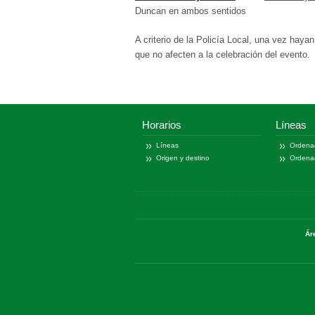
Duncan en ambos sentidos
A criterio de la Policía Local, una vez hayan
que no afecten a la celebración del evento.
Horarios
Líneas
Líneas
Ordena
Origen y destino
Ordena
Ár