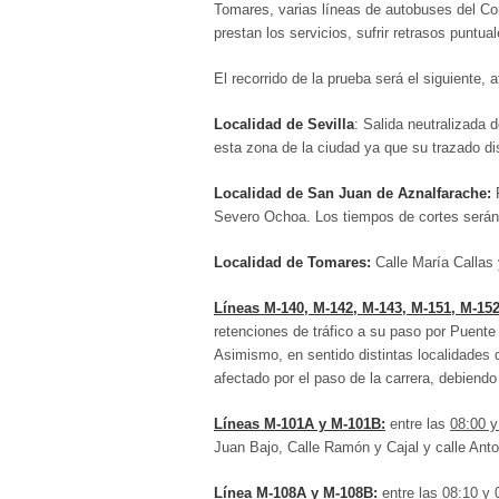
Tomares, varias líneas de autobuses del Co
prestan los servicios, sufrir retrasos puntua
El recorrido de la prueba será el siguiente,
Localidad de Sevilla
: Salida neutralizada 
esta zona de la ciudad ya que su trazado di
Localidad de San Juan de Aznalfarache:
P
Severo Ochoa. Los tiempos de cortes serán br
Localidad de Tomares:
Calle María Callas y
Líneas M-140, M-142, M-143, M-151, M-152
retenciones de tráfico a su paso por Puent
Asimismo, en sentido distintas localidades 
afectado por el paso de la carrera, debiendo
Líneas M-101A y M-101B:
entre las
08:00 y
Juan Bajo, Calle Ramón y Cajal y calle Ant
Línea M-108A y M-108B
:
entre
las 08:10 y 