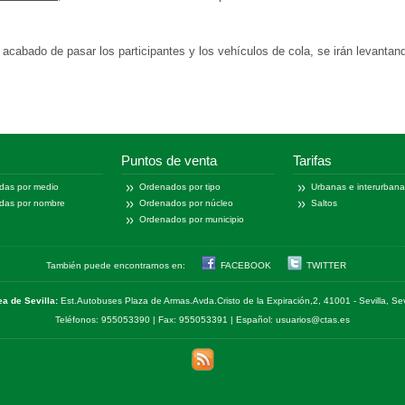
 acabado de pasar los participantes y los vehículos de cola, se irán levantando
Puntos de venta
Tarifas
das por medio
Ordenados por tipo
Urbanas e interurban
das por nombre
Ordenados por núcleo
Saltos
Ordenados por municipio
También puede encontrarnos en:
FACEBOOK
TWITTER
ea de Sevilla:
Est.Autobuses Plaza de Armas.Avda.Cristo de la Expiración,2, 41001 - Sevilla, Sev
Teléfonos: 955053390 | Fax: 955053391 | Español: usuarios@ctas.es