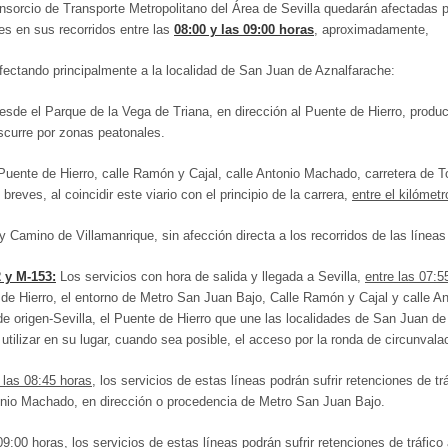
nsorcio de Transporte Metropolitano del Área de Sevilla quedarán afectadas 
les en sus recorridos entre las
08:00 y las 09:00 horas
, aproximadamente,
 afectando principalmente a la localidad de San Juan de Aznalfarache:
desde el Parque de la Vega de Triana, en dirección al Puente de Hierro, produ
scurre por zonas peatonales.
uente de Hierro, calle Ramón y Cajal, calle Antonio Machado, carretera de To
eves, al coincidir este viario con el principio de la carrera,
entre el kilómetr
 Camino de Villamanrique, sin afección directa a los recorridos de las líneas 
 y M-153:
Los servicios con hora de salida y llegada a Sevilla,
entre las 07:5
e de Hierro, el entorno de Metro San Juan Bajo, Calle Ramón y Cajal y calle 
de origen-Sevilla, el Puente de Hierro que une las localidades de San Juan de
 utilizar en su lugar, cuando sea posible, el acceso por la ronda de circunval
 las 08:45 horas
, los servicios de estas líneas podrán sufrir retenciones de t
onio Machado, en dirección o procedencia de Metro San Juan Bajo.
09:00 horas
, los servicios de estas líneas podrán sufrir retenciones de tráfico