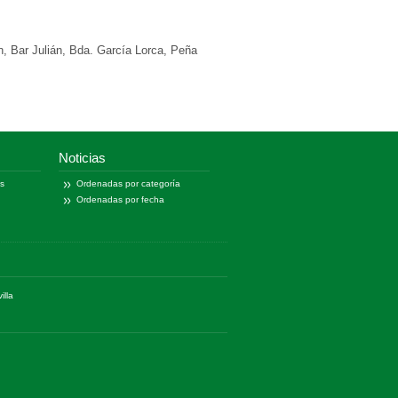
, Bar Julián, Bda. García Lorca, Peña
Noticias
as
Ordenadas por categoría
Ordenadas por fecha
illa