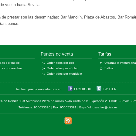
de vuelta hacia Sevilla.
 de prestar son las denominadas: Bar Manolín, Plaza de Abastos, Bar Román
Santiponce.
Puntos de venta
Tarifas
das por medio
Ordenados por tipo
Urbanas e interurban
das por nombre
Ordenados por núcleo
Saltos
Ordenados por municipio
También puede encontrarnos en:
FACEBOOK
TWITTER
ea de Sevilla:
Est.Autobuses Plaza de Armas.Avda.Cristo de la Expiración,2, 41001 - Sevilla, Sev
Teléfonos: 955053390 | Fax: 955053391 | Español: usuarios@ctas.es