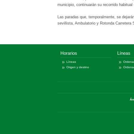
municipio, continuarán su recorrido habitual 
Las paradas que, temporalmente, se dejarán
sevillista, Ambulatorio y Rotonda Carretera 
Horarios
Líneas
Líneas
Ordena
Origen y destino
Ordena
Ár