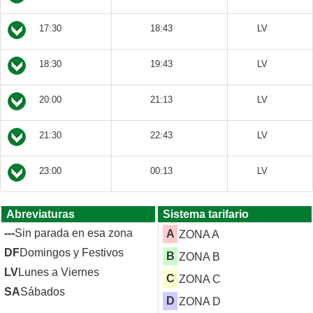
17:30
18:43
LV
18:30
19:43
LV
20:00
21:13
LV
21:30
22:43
LV
23:00
00:13
LV
Abreviaturas
Sistema tarifario
---
Sin parada en esa zona
A
ZONA A
DF
Domingos y Festivos
B
ZONA B
LV
Lunes a Viernes
C
ZONA C
SA
Sábados
D
ZONA D